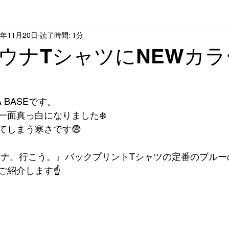
4年11月20日
読了時間: 1分
ウナTシャツにNEWカラ
 BASEです。
一面真っ白になりました❄️
てしまう寒さです😨
ウナ、行こう。』バックプリントTシャツの定番のブルー
ご紹介します☝️